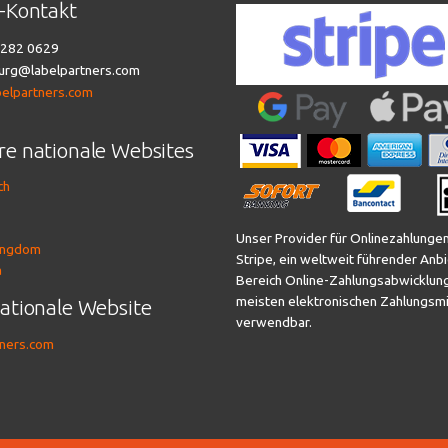
t-Kontakt
282 0629
rg@labelpartners.com
belpartners.com
re nationale Websites
ch
Unser Provider für Onlinezahlungen
ingdom
Stripe, ein weltweit führender Anbi
a
Bereich Online-Zahlungsabwicklung
meisten elektronischen Zahlungsmi
nationale Website
verwendbar.
tners.com