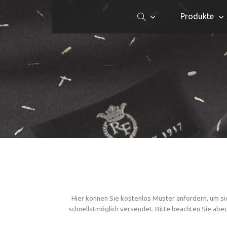
Produkte
Hier können Sie kostenlos Muster anfordern, um si
schnellstmöglich versendet. Bitte beachten Sie aber