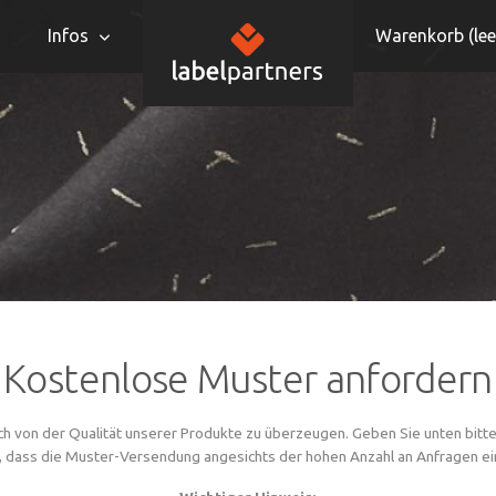
Infos
Warenkorb (
lee
Kostenlose Muster anfordern
ch von der Qualität unserer Produkte zu überzeugen. Geben Sie unten bitte
, dass die Muster-Versendung angesichts der hohen Anzahl an Anfragen ein