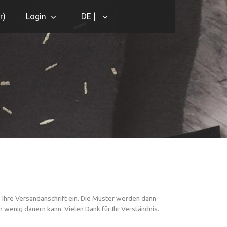
r
)
Login
DE |
 Ihre Versandanschrift ein. Die Muster werden dann
 wenig dauern kann. Vielen Dank für Ihr Verständnis.