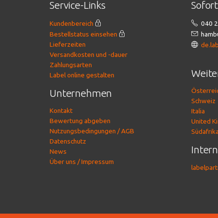
Service-Links
Sofor
Kundenbereich
040 2
Bestellstatus einsehen
hambu
Lieferzeiten
de.la
Versandkosten und -dauer
Zahlungsarten
Weite
Label online gestalten
Österrei
Unternehmen
Schweiz
Kontakt
Italia
Bewertung abgeben
United K
Nutzungsbedingungen / AGB
Südafrik
Datenschutz
Inter
News
Über uns / Impressum
labelpar