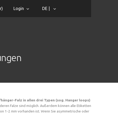
r
)
Login
DE |
ungen
fhänger-Falz in allen drei Typen (sog. Hanger loops)
anderen Falze sind möglich. Außerdem können alle Etiketten
g von 1-2 mm vorhanden ist. Wenn Sie asymmetrische oder