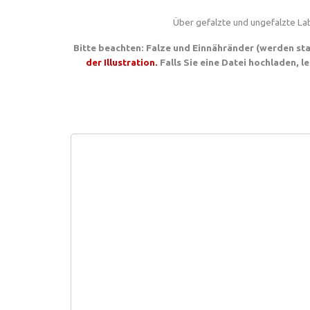
Über gefalzte und ungefalzte Lab
Bitte beachten: Falze und Einnähränder (werden st
der Illustration.
Falls Sie eine Datei hochladen, 