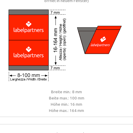
öffnet in neuem Fenster)
Breite min.: 8 mm
Beite max.: 100 mm
Höhe min.: 16 mm
Höhe max.: 164 mm