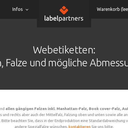
Infos
Warenkorb (
lee
Webetiketten:
n, Falze und mögliche Abmess
und
allen gängigen Falzen inkl. Manhattan-Falz, Book cover-Falz, Au
inks und rechts aber auch der Mittelfalz, Falzung oben und unten sowie alle 
n. Bitte beachten Sie, dass in der Endproduktion eine Standardabweichun
andere Spezialfalze wünschen,
kontaktieren
Sie uns bitte.