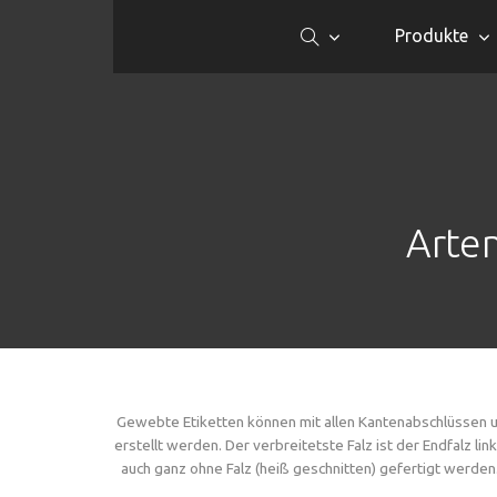
Produkte
Arte
Gewebte Etiketten können mit allen Kantenabschlüssen 
erstellt werden. Der verbreitetste Falz ist der Endfalz l
auch ganz ohne Falz (heiß geschnitten) gefertigt werde