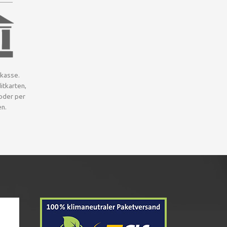
rkasse.
itkarten,
oder per
n.