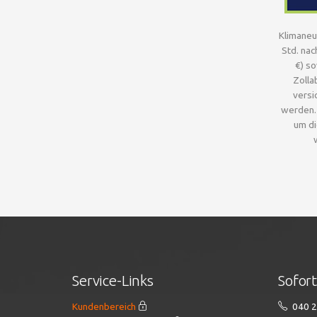
Klimaneu
Std. nac
€) so
Zolla
versi
werden. 
um di
Service-Links
Sofor
Kundenbereich
040 2