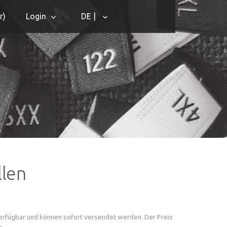
r
)
Login
DE |
llen
verfügbar und können sofort versendet werden. Der Preis