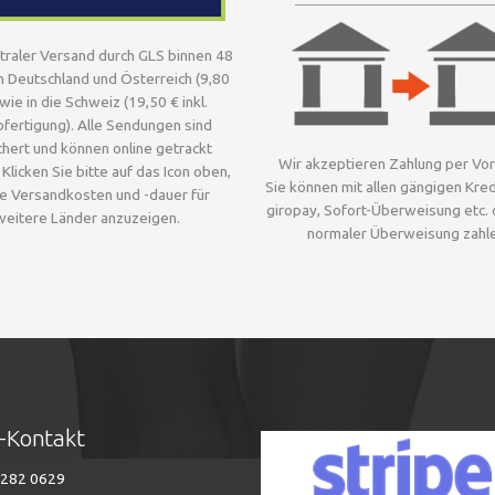
traler Versand durch GLS binnen 48
h Deutschland und Österreich (9,80
wie in die Schweiz (19,50 € inkl.
bfertigung). Alle Sendungen sind
chert und können online getrackt
Wir akzeptieren Zahlung per Vo
Klicken Sie bitte auf das Icon oben,
Sie können mit allen gängigen Kred
e Versandkosten und -dauer für
giropay, Sofort-Überweisung etc. 
weitere Länder anzuzeigen.
normaler Überweisung zahle
t-Kontakt
282 0629