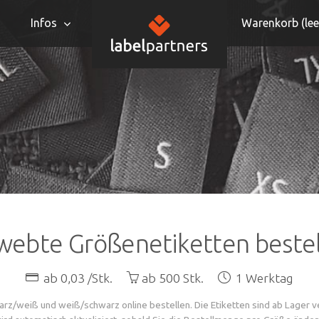
Infos
Warenkorb (
lee
ebte Größenetiketten beste
ab 0,03 /Stk.
ab 500 Stk.
1 Werktag
rz/weiß und weiß/schwarz online bestellen. Die Etiketten sind ab Lager 