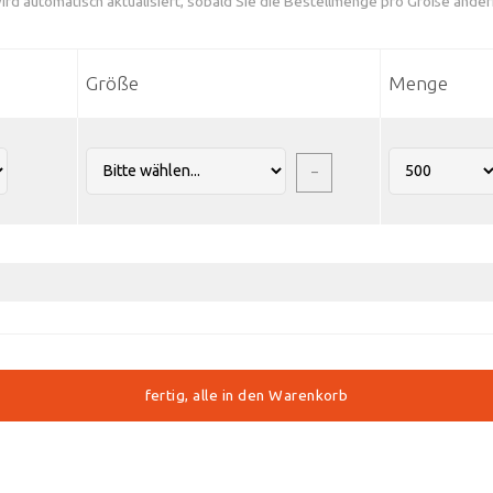
ird automatisch aktualisiert, sobald Sie die Bestellmenge pro Größe änder
Größe
Menge
–
fertig, alle in den Warenkorb