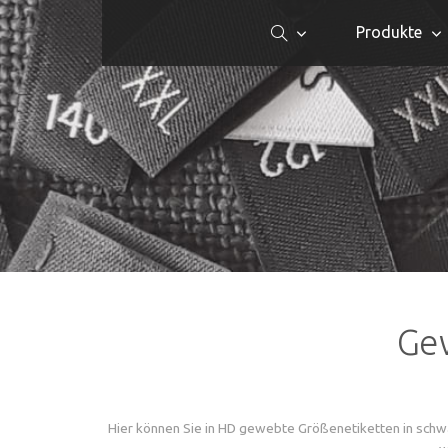
Produkte
Gew
Hier können Sie in HD gewebte Größenetiketten in schwa